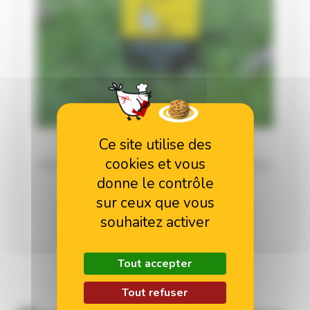
Ce site utilise des
Bloc à picorer poule
cookies et vous
Abrasion du bec - Apport en calcium - Divertir les poules
en cas de picage
donne le contrôle
sur ceux que vous
Lire la suite
souhaitez activer
Tout accepter
Tout refuser