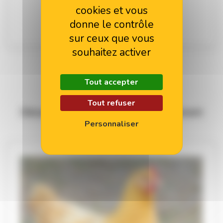
cookies et vous
donne le contrôle
Lire la suite
sur ceux que vous
souhaitez activer
Voir tous les aliments
Tout accepter
Tout refuser
Découvrez les autres poules d'ornement
Magalli
Personnaliser