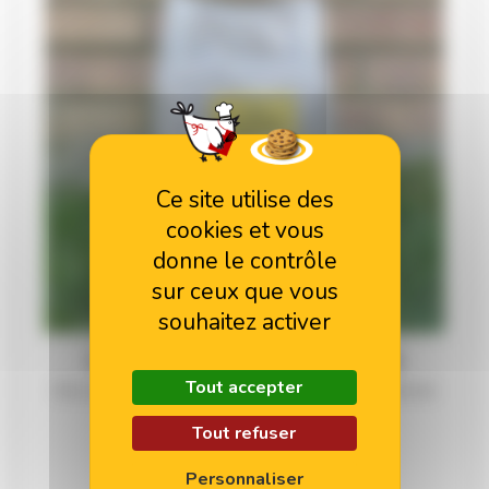
Ce site utilise des
cookies et vous
donne le contrôle
sur ceux que vous
souhaitez activer
Coquilles marines enrichies en grit
Tout accepter
Des coquilles d'oeufs solides - Prévention du syndrôme de
gros jabot - Sans additif
Tout refuser
Lire la suite
Personnaliser