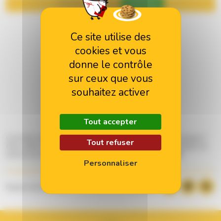
Autoriser
YouTube est désactivé.
Ce site utilise des
cookies et vous
donne le contrôle
sur ceux que vous
souhaitez activer
Tout accepter
Comment créer une relation durable avec votre poule de compagnie ?
Tout refuser
Dans cette nouvelle vidéo, Didier, notre Papa Poule, vous partage ses
astuces pour que votre poule devienne votre super copine 😃
Personnaliser
Publié le 8/34/2022
Partager :