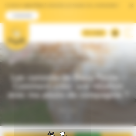
Panneau de gestion des cookies
Livraison
sans frais
à domicile
sur toutes les commandes !
Commander
Mon compte
Accueil
>
Le blog Magalli
>
Les conseils de Papa Poule – Comment
créer une relation avec ma poule de compagnie ?
Les conseils de Papa Poule –
Comment créer une relation
avec ma poule de compagnie ?
Découvrir